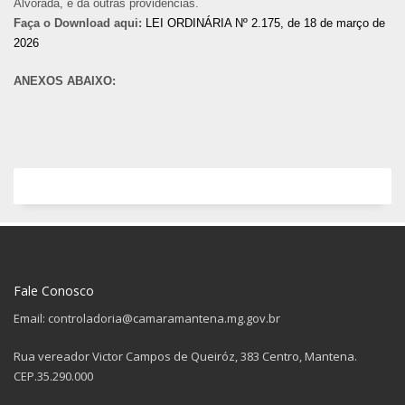
Alvorada, e dá outras providências.
Faça o Download aqui:
LEI ORDINÁRIA Nº 2.175, de 18 de março de
2026
ANEXOS ABAIXO:
Fale Conosco
Email: controladoria@camaramantena.mg.gov.br
Rua vereador Victor Campos de Queiróz, 383 Centro, Mantena.
CEP.35.290.000