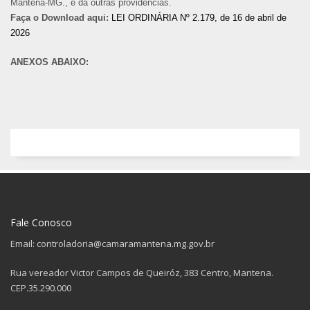
Mantena-MG., e dá outras providências.
Faça o Download aqui:
LEI ORDINÁRIA Nº 2.179, de 16 de abril de
2026
ANEXOS ABAIXO:
Fale Conosco
Email: controladoria@camaramantena.mg.gov.br
Rua vereador Victor Campos de Queiróz, 383 Centro, Mantena.
CEP.35.290.000