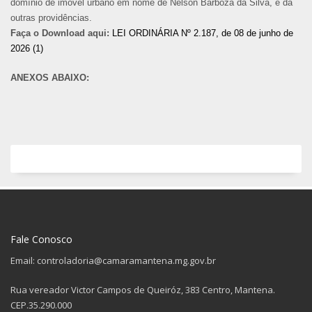
domínio de imóvel urbano em nome de Nelson Barboza da Silva, e dá
outras providências.
Faça o Download aqui:
LEI ORDINÁRIA Nº 2.187, de 08 de junho de
2026 (1)
ANEXOS ABAIXO:
Fale Conosco
Email: controladoria@camaramantena.mg.gov.br
Rua vereador Victor Campos de Queiróz, 383 Centro, Mantena.
CEP.35.290.000