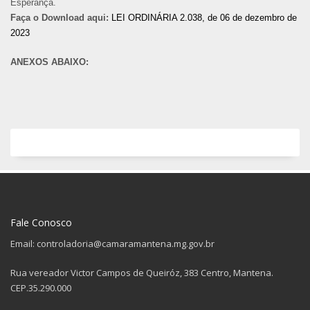
Esperança.
Faça o Download aqui:
LEI ORDINÁRIA 2.038, de 06 de dezembro de
2023
ANEXOS ABAIXO:
Fale Conosco
Email: controladoria@camaramantena.mg.gov.br
Rua vereador Victor Campos de Queiróz, 383 Centro, Mantena.
CEP.35.290.000