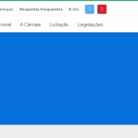
erviços
Perguntas Frequentes
E-Sic
Inicial
A Câmara
Licitação
Legislações