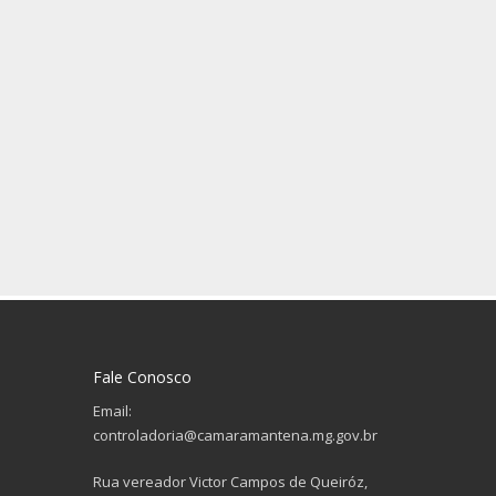
Fale Conosco
Email:
controladoria@camaramantena.mg.gov.br
Rua vereador Victor Campos de Queiróz,