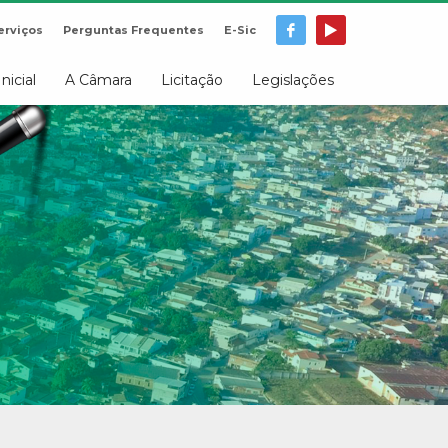
erviços
Perguntas Frequentes
E-Sic
Inicial
A Câmara
Licitação
Legislações