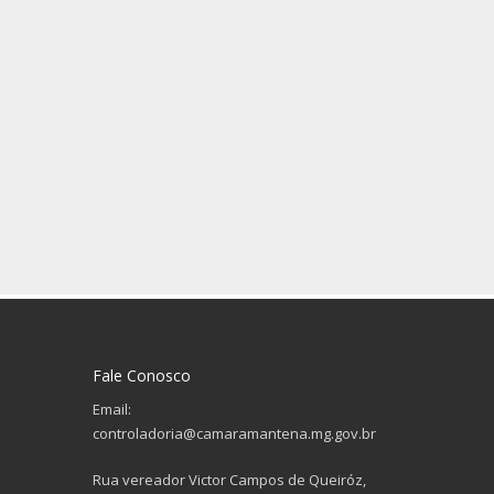
Fale Conosco
Email:
controladoria@camaramantena.mg.gov.br
Rua vereador Victor Campos de Queiróz,