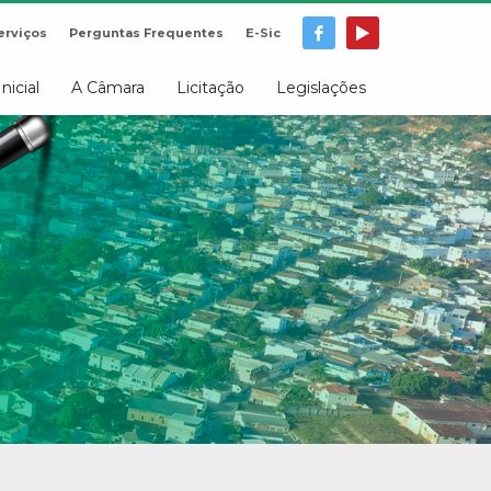
erviços
Perguntas Frequentes
E-Sic
Inicial
A Câmara
Licitação
Legislações