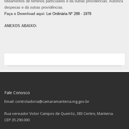
loteamentos de terrenos particulares e dá outras providências. Autoriza
despesas e dá outras providências.
Faça o Download aqui:
Lei Ordinária Nº 288 - 1978
ANEXOS ABAIXO:
Fale Conosco
Email: controladoria@camaramantena.mg.gov.br
Rua vereador Victor Campos de Queiróz, 383 Centro, Mantena.
CEP.35.290.000