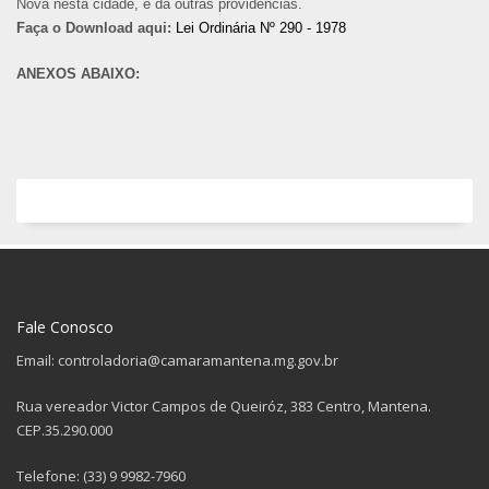
Nova nesta cidade, e dá outras providências.
Faça o Download aqui:
Lei Ordinária Nº 290 - 1978
ANEXOS ABAIXO:
Fale Conosco
Email: controladoria@camaramantena.mg.gov.br
Rua vereador Victor Campos de Queiróz, 383 Centro, Mantena.
CEP.35.290.000
Telefone: (33) 9 9982-7960