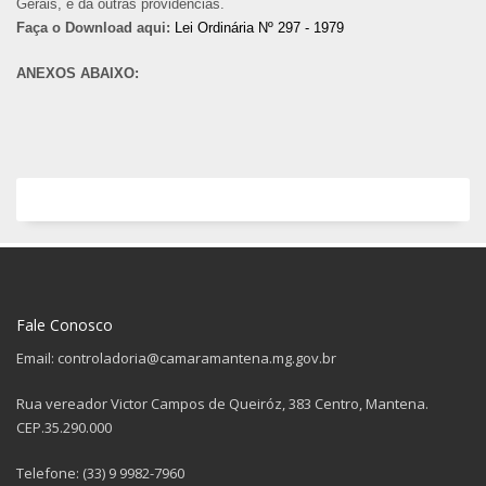
Gerais, e dá outras providências.
Faça o Download aqui:
Lei Ordinária Nº 297 - 1979
ANEXOS ABAIXO:
Fale Conosco
Email: controladoria@camaramantena.mg.gov.br
Rua vereador Victor Campos de Queiróz, 383 Centro, Mantena.
CEP.35.290.000
Telefone: (33) 9 9982-7960