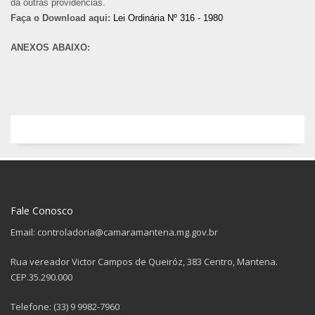
dá outras providências.
Faça o Download aqui:
Lei Ordinária Nº 316 - 1980
ANEXOS ABAIXO:
Fale Conosco
Email: controladoria@camaramantena.mg.gov.br
Rua vereador Victor Campos de Queiróz, 383 Centro, Mantena.
CEP.35.290.000
Telefone: (33) 9 9982-7960