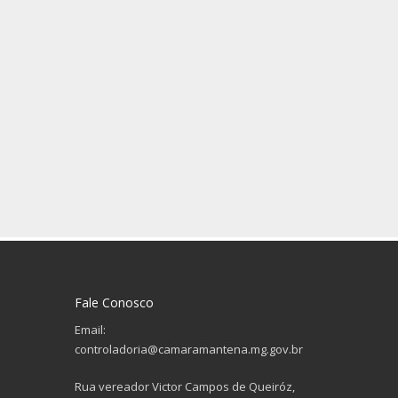
Fale Conosco
Email:
controladoria@camaramantena.mg.gov.br
Rua vereador Victor Campos de Queiróz,