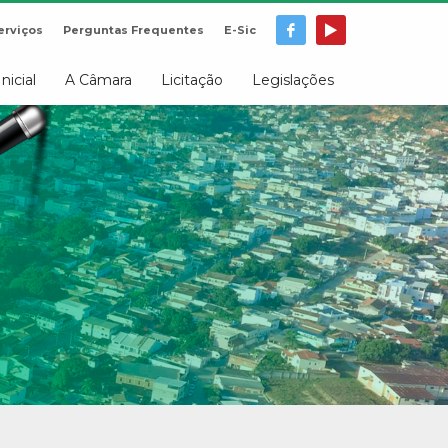
erviços
Perguntas Frequentes
E-Sic
Inicial
A Câmara
Licitação
Legislações