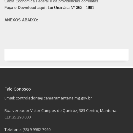
Caixa Econômica Federal e dá providencias correlatas.
Faça o Download aqui:
Lei Ordinária Nº 363 - 1981
ANEXOS ABAIXO:
Fale Conosco
Email: controladoria@camaramantena.mg.gov.br
Rua vereador Victor Campos de Queiróz, 383 Centro, Mantena.
CEP.35.290.000
Telefone: (33) 9 9982-7960