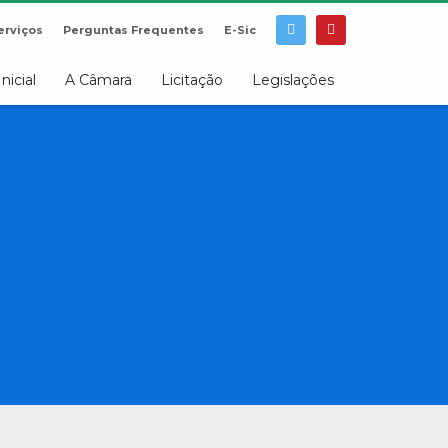
erviços
Perguntas Frequentes
E-Sic
Inicial
A Câmara
Licitação
Legislações