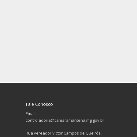
Fale Conosco
Email:
controladoria@camaramantena.mg.gov.br
Rua vereador Victor Campos de Queiróz,