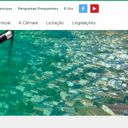
erviços
Perguntas Frequentes
E-Sic
Inicial
A Câmara
Licitação
Legislações