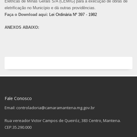
Elétricas de Minas Gerais S/A (CEMIG) para a execução de obras de
eletrificação no Município e dá outras providências.
Faça o Download aqui:
Lei Ordinária Nº 397 - 1982
ANEXOS ABAIXO:
Fale Conosco
Email: controladoria@camaramantena.mg.gov.br
Rua vereador Victor Campos de Queiróz, 383 Centro, Mantena.
CEP.35.290.000