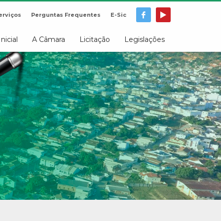
erviços
Perguntas Frequentes
E-Sic
Inicial
A Câmara
Licitação
Legislações