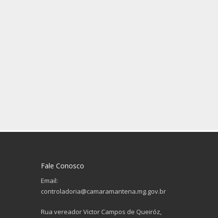
Fale Conosco
Email:
controladoria@camaramantena.mg.gov.br
Rua vereador Victor Campos de Queiróz,