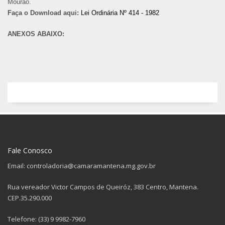
Mourão.
Faça o Download aqui:
Lei Ordinária Nº 414 - 1982
ANEXOS ABAIXO:
Fale Conosco
Email: controladoria@camaramantena.mg.gov.br
Rua vereador Victor Campos de Queiróz, 383 Centro, Mantena.
CEP.35.290.000
Telefone: (33) 9 9982-7960