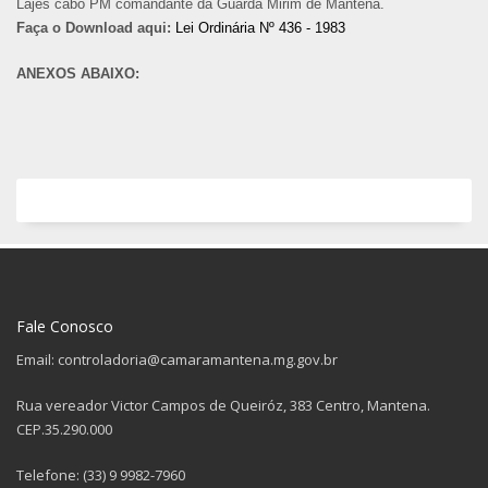
Lajes cabo PM comandante da Guarda Mirim de Mantena.
Faça o Download aqui:
Lei Ordinária Nº 436 - 1983
ANEXOS ABAIXO:
Fale Conosco
Email: controladoria@camaramantena.mg.gov.br
Rua vereador Victor Campos de Queiróz, 383 Centro, Mantena.
CEP.35.290.000
Telefone: (33) 9 9982-7960