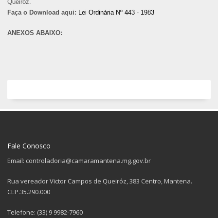
Queiroz.
Faça o Download aqui:
Lei Ordinária Nº 443 - 1983
ANEXOS ABAIXO:
Fale Conosco
Email: controladoria@camaramantena.mg.gov.br
Rua vereador Victor Campos de Queiróz, 383 Centro, Mantena.
CEP.35.290.000
Telefone: (33) 9 9982-7960