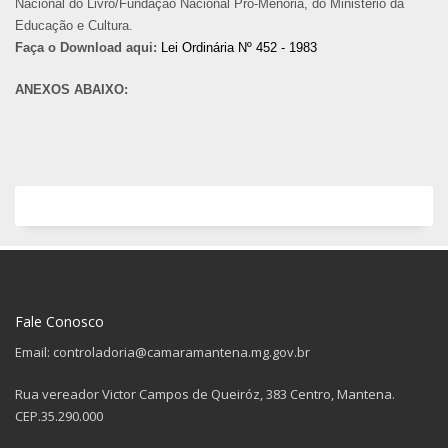
Nacional do Livro/Fundação Nacional Pró-Menória, do Ministério da
Educação e Cultura.
Faça o Download aqui:
Lei Ordinária Nº 452 - 1983
ANEXOS ABAIXO:
Fale Conosco
Email: controladoria@camaramantena.mg.gov.br
Rua vereador Victor Campos de Queiróz, 383 Centro, Mantena.
CEP.35.290.000