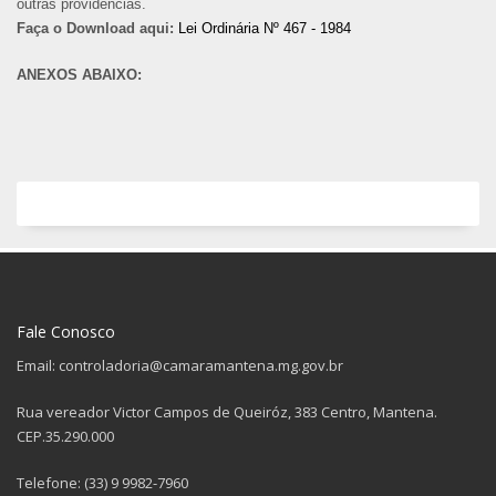
outras providências.
Faça o Download aqui:
Lei Ordinária Nº 467 - 1984
ANEXOS ABAIXO:
Fale Conosco
Email: controladoria@camaramantena.mg.gov.br
Rua vereador Victor Campos de Queiróz, 383 Centro, Mantena.
CEP.35.290.000
Telefone: (33) 9 9982-7960