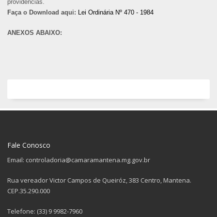
providências.
Faça o Download aqui:
Lei Ordinária Nº 470 - 1984
ANEXOS ABAIXO:
Fale Conosco
Email: controladoria@camaramantena.mg.gov.br
Rua vereador Victor Campos de Queiróz, 383 Centro, Mantena.
CEP.35.290.000
Telefone: (33) 9 9982-7960