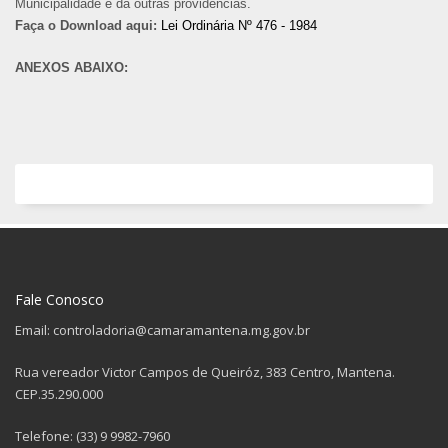
Municipalidade e dá outras providências.
Faça o Download aqui:
Lei Ordinária Nº 476 - 1984
ANEXOS ABAIXO:
Fale Conosco
Email: controladoria@camaramantena.mg.gov.br
Rua vereador Victor Campos de Queiróz, 383 Centro, Mantena.
CEP.35.290.000
Telefone: (33) 9 9982-7960