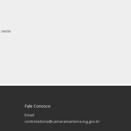
a neste
Fale Conosco
Email:
controladoria@camaramantena.mg.gov.br