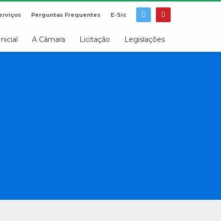
erviços
Perguntas Frequentes
E-Sic
Inicial
A Câmara
Licitação
Legislações