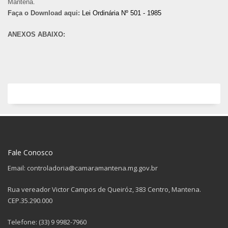
Mantena.
Faça o Download aqui:
Lei Ordinária Nº 501 - 1985
ANEXOS ABAIXO:
Fale Conosco
Email: controladoria@camaramantena.mg.gov.br
Rua vereador Victor Campos de Queiróz, 383 Centro, Mantena.
CEP.35.290.000
Telefone: (33) 9 9982-7960