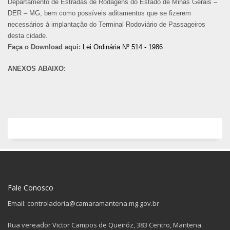
Departamento de Estradas de Rodagens do Estado de Minas Gerais –
DER – MG, bem como possíveis aditamentos que se fizerem
necessários à implantação do Terminal Rodoviário de Passageiros
desta cidade.
Faça o Download aqui:
Lei Ordinária Nº 514 - 1986
ANEXOS ABAIXO:
Fale Conosco
Email: controladoria@camaramantena.mg.gov.br
Rua vereador Victor Campos de Queiróz, 383 Centro, Mantena.