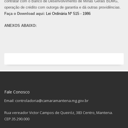
contratar com o Banco de Desenvolvimento de Minas Gerais BDMG,
operação de crédito com outorga de garantia e dá outras providências.
Faça o Download aqui:
Lei Ordinária Nº 515 - 1986
ANEXOS ABAIXO:
Fale Conosco
Email: controladoria@camaramantena.mg.gov.br
Rua vereador Victor Campos de Queiróz, 383 Centro, Mantena.
CEP.35.290.000