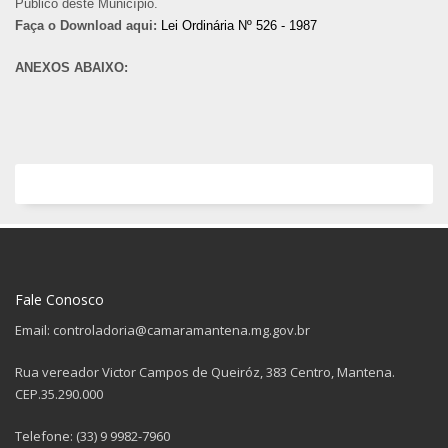
Público deste Município.
Faça o Download aqui:
Lei Ordinária Nº 526 - 1987
ANEXOS ABAIXO:
Fale Conosco
Email: controladoria@camaramantena.mg.gov.br
Rua vereador Victor Campos de Queiróz, 383 Centro, Mantena.
CEP.35.290.000
Telefone: (33) 9 9982-7960