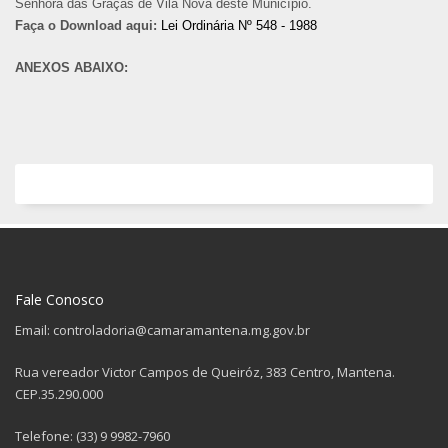
Senhora das Graças de Vila Nova deste Município.
Faça o Download aqui:
Lei Ordinária Nº 548 - 1988
ANEXOS ABAIXO:
Fale Conosco
Email: controladoria@camaramantena.mg.gov.br
Rua vereador Victor Campos de Queiróz, 383 Centro, Mantena.
CEP.35.290.000
Telefone: (33) 9 9982-7960