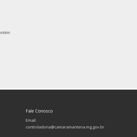
contém
Fale Conosco
Email:
controladoria@camaramantena.mg.gov.br