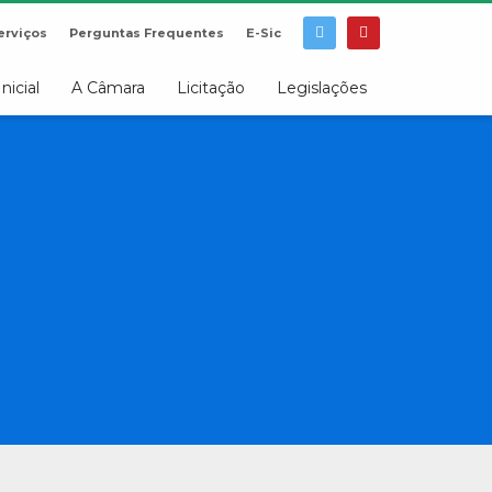
erviços
Perguntas Frequentes
E-Sic
Inicial
A Câmara
Licitação
Legislações