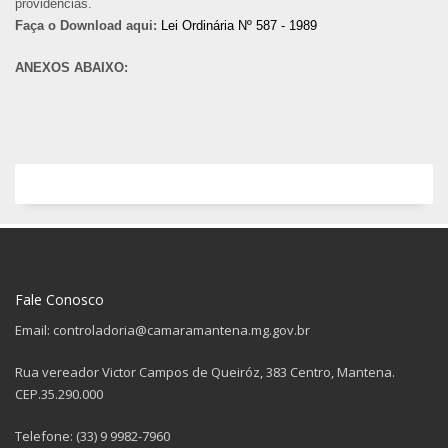
providências.
Faça o Download aqui:
Lei Ordinária Nº 587 - 1989
ANEXOS ABAIXO:
Fale Conosco
Email: controladoria@camaramantena.mg.gov.br
Rua vereador Victor Campos de Queiróz, 383 Centro, Mantena.
CEP.35.290.000
Telefone: (33) 9 9982-7960