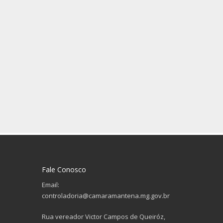
Fale Conosco
Email:
controladoria@camaramantena.mg.gov.br
Rua vereador Victor Campos de Queiróz,