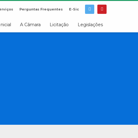
erviços
Perguntas Frequentes
E-Sic
Inicial
A Câmara
Licitação
Legislações