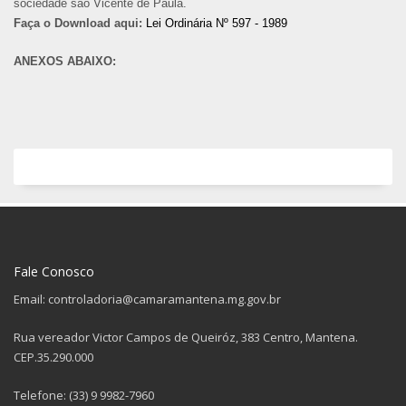
sociedade são Vicente de Paula.
Faça o Download aqui:
Lei Ordinária Nº 597 - 1989
ANEXOS ABAIXO:
Fale Conosco
Email: controladoria@camaramantena.mg.gov.br
Rua vereador Victor Campos de Queiróz, 383 Centro, Mantena.
CEP.35.290.000
Telefone: (33) 9 9982-7960