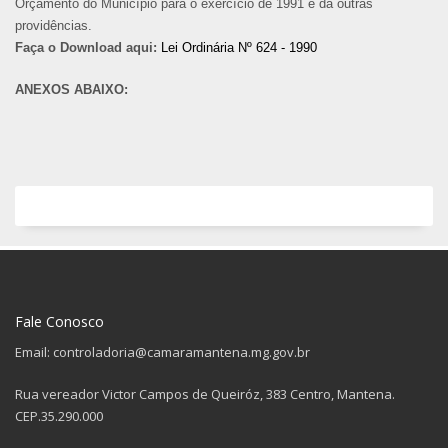
Orçamento do Município para o exercício de 1991 e dá outras
providências.
Faça o Download aqui:
Lei Ordinária Nº 624 - 1990
ANEXOS ABAIXO:
Fale Conosco
Email: controladoria@camaramantena.mg.gov.br
Rua vereador Victor Campos de Queiróz, 383 Centro, Mantena.
CEP.35.290.000