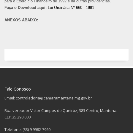
para o Exercício Financeiro de 1992 e dá outras providências.
Faça o Download aqui:
Lei Ordinária Nº 660 - 1991
ANEXOS ABAIXO:
Fale Conosco
Email: controladoria@camaramantena.mg.gov.br
Rua vereador Victor Campos de Queiróz, 383 Centro, Mantena.
CEP.35.290.000
Telefone: (33) 9 9982-7960