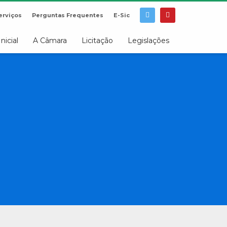
erviços
Perguntas Frequentes
E-Sic
Inicial
A Câmara
Licitação
Legislações