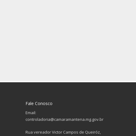
Fale Conosco
Email:
controladoria@camaramantena.mg.gov.br
Rua vereador Victor Campos de Queiróz,