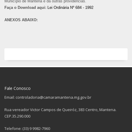
Município de Mantena e dá outras providências.
Faça o Download aqui:
Lei Ordinária Nº 684 - 1992
ANEXOS ABAIXO:
Fale Conosco
Email: controladoria@camaramantena.mg.gov.br
Rua vereador Victor Campos de Queiróz, 383 Centro, Mantena.
CEP.35.290.000
Telefone: (33) 9 9982-7960