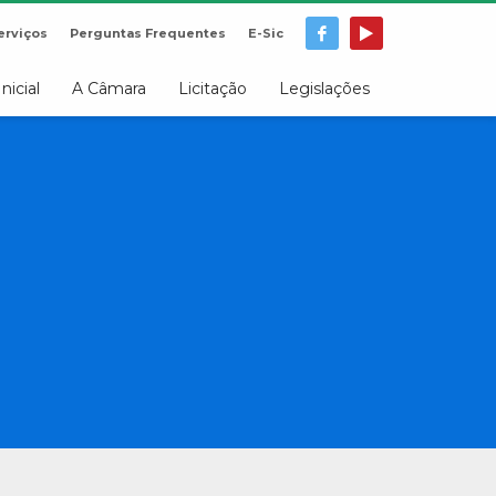
erviços
Perguntas Frequentes
E-Sic
Inicial
A Câmara
Licitação
Legislações