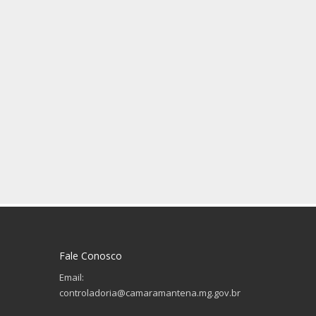
Fale Conosco
Email:
controladoria@camaramantena.mg.gov.br