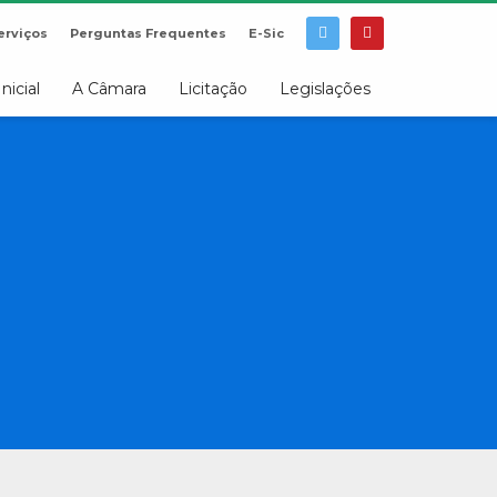
erviços
Perguntas Frequentes
E-Sic
Inicial
A Câmara
Licitação
Legislações