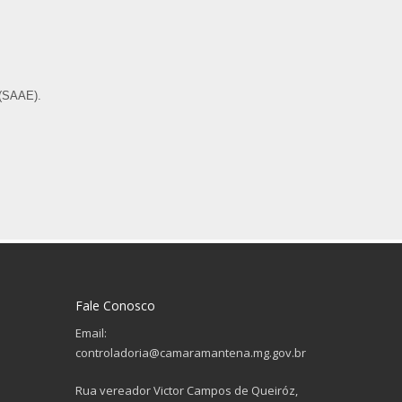
 (SAAE).
Fale Conosco
Email:
controladoria@camaramantena.mg.gov.br
Rua vereador Victor Campos de Queiróz,