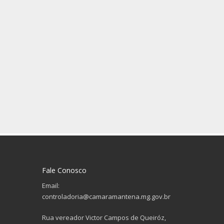
Fale Conosco
Email:
controladoria@camaramantena.mg.gov.br
Rua vereador Victor Campos de Queiróz,