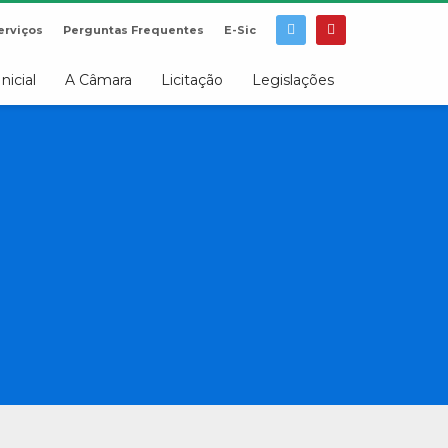
erviços
Perguntas Frequentes
E-Sic
Inicial
A Câmara
Licitação
Legislações