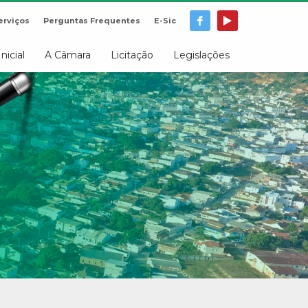
erviços
Perguntas Frequentes
E-Sic
Inicial
A Câmara
Licitação
Legislações