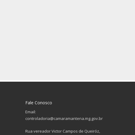
Fale Conosco
Email:
controladoria@camaramantena.mg.gov.br
Rua vereador Victor Campos de Queiróz,