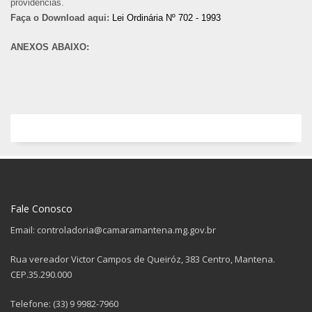
providências.
Faça o Download aqui:
Lei Ordinária Nº 702 - 1993
ANEXOS ABAIXO:
Fale Conosco
Email: controladoria@camaramantena.mg.gov.br
Rua vereador Victor Campos de Queiróz, 383 Centro, Mantena.
CEP.35.290.000
Telefone: (33) 9 9982-7960