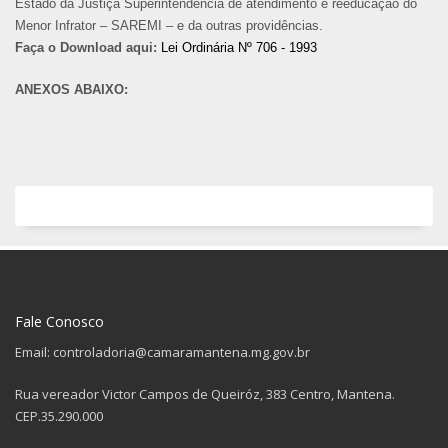
Estado da Justiça Superintendência de atendimento e reeducação do
Menor Infrator – SAREMI – e da outras providências.
Faça o Download aqui:
Lei Ordinária Nº 706 - 1993
ANEXOS ABAIXO:
Fale Conosco
Email: controladoria@camaramantena.mg.gov.br
Rua vereador Victor Campos de Queiróz, 383 Centro, Mantena.
CEP.35.290.000