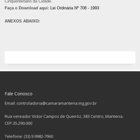
Cinquentenário da Cidade.
Faça o Download aqui:
Lei Ordinária Nº 708 - 1993
ANEXOS ABAIXO:
Fale Conosco
Email: controladoria@camaramantena.mg.gov.br
Rua vereador Victor Campos de Queiróz, 383 Centro, Mantena.
CEP.35.290.000
Telefone: (33) 9 9982-7960