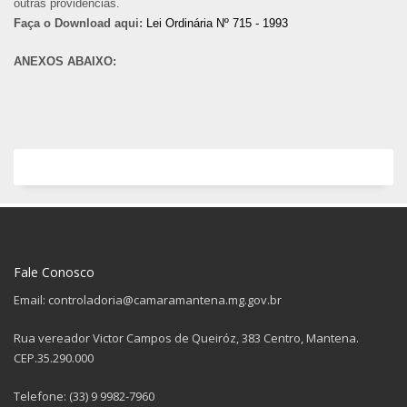
outras providencias.
Faça o Download aqui:
Lei Ordinária Nº 715 - 1993
ANEXOS ABAIXO:
Fale Conosco
Email: controladoria@camaramantena.mg.gov.br
Rua vereador Victor Campos de Queiróz, 383 Centro, Mantena.
CEP.35.290.000
Telefone: (33) 9 9982-7960