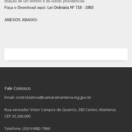
doação de um terreno e da outras providências.
Faça o Download aqui:
Lei Ordinária Nº 718 - 1993
ANEXOS ABAIXO:
Fale Conosco
Email: controladoria@camaramantena.mg.gov.br
Rua vereador Victor Campos de Queiróz, 383 Centro, Mantena.
CEP.35.290.000
Telefone: (33) 9 9982-7960