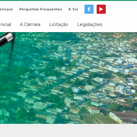
erviços
Perguntas Frequentes
E-Sic
Inicial
A Câmara
Licitação
Legislações