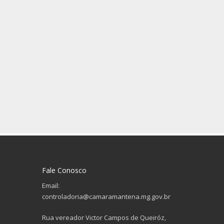
Fale Conosco
Email:
controladoria@camaramantena.mg.gov.br
Rua vereador Victor Campos de Queiróz,