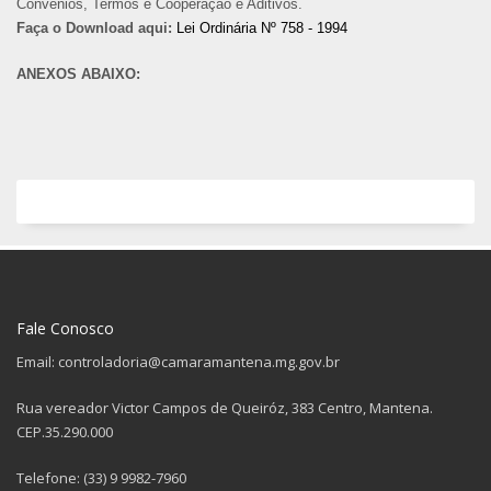
Convênios, Termos e Cooperação e Aditivos.
Faça o Download aqui:
Lei Ordinária Nº 758 - 1994
ANEXOS ABAIXO:
Fale Conosco
Email: controladoria@camaramantena.mg.gov.br
Rua vereador Victor Campos de Queiróz, 383 Centro, Mantena.
CEP.35.290.000
Telefone: (33) 9 9982-7960