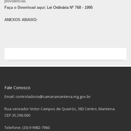
providências.
Faça o Download aqui:
Lei Ordinária Nº 768 - 1995
ANEXOS ABAIXO:
Fale Conosco
Email: controladoria@camaramantena.mg.gov.br
Rua vereador Victor Campos de Queiróz, 383 Centro, Mantena.
CEP.35.290.000
Telefone: (33) 9 9982-7960